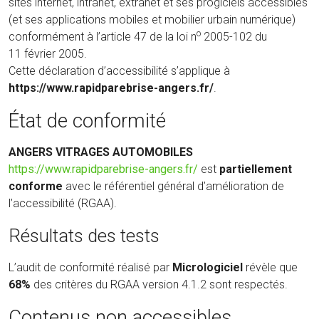
sites internet, intranet, extranet et ses progiciels accessibles
(et ses applications mobiles et mobilier urbain numérique)
o
conformément à l’article 47 de la loi n
2005-102 du
11 février 2005.
Cette déclaration d’accessibilité s’applique à
https://www.rapidparebrise-angers.fr/
.
État de conformité
ANGERS VITRAGES AUTOMOBILES
(nouvelle
https://www.rapidparebrise-angers.fr/
est
partiellement
fenêtre)
conforme
avec le référentiel général d’amélioration de
l’accessibilité (RGAA).
Résultats des tests
L’audit de conformité réalisé par
Micrologiciel
révèle que
68%
des critères du RGAA version 4.1.2 sont respectés.
Contenus non accessibles