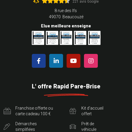
4,5
221 avis Google
8 rue des Ifs
49070 Beaucouzé
Elue meilleure enseigne
L' offre Rapid Pare-Brise
Franchise offerte ou
Kit d'accueil
carte cadeau 100 €
offert
Démarches
Prêt de
simplifiées
véhicule